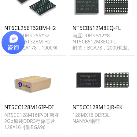
NT6CL256T32BM-H2
NT5CB512M8EQ-FL
南亚LPDDR3 256*32
南亚DDR3 512*8
NT6CL256T32BM-H2
NT5CB512M8EQ-FL
封装：BGA178，1000包
封装：BGA78，2000包装,
装，应用：盒子，广告机，
应用：PON,盒子，工控，
笔电，pos机等
内存条等
无铅/环保 无铅/环保
电压(伏) 1.5 V
温度规格 0°C~+95°C
速度 1066 MHZ
NT5CC128M16IP-DI
NT5CC128M16JR-EK
NT5CC128M16IP-DI 南亚
128MX16 DDR3L
2Gb原装DDR3存储芯片
NANYA/南亞
128*16封装BGA96
脚位/封装 FBGA-96